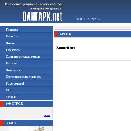
%08 %528 %2026
Главная
АРХИВ
Новости
Досье
Записей нет
100 строк
Олигархические семьи
Цитаты
Дайджест
Организованная власть
Face-control
VIP
Зона IT
100 СТРОК
далее
ВЛАСТЬ