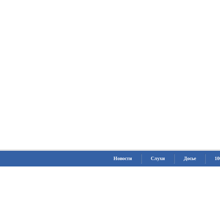
Новости
Слухи
Досье
10