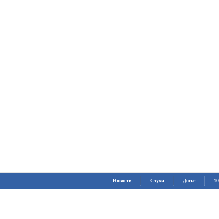
Новости
Слухи
Досье
10