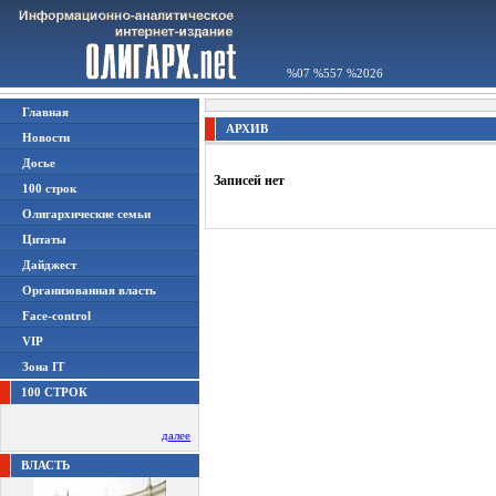
%07 %557 %2026
Главная
АРХИВ
Новости
Досье
Записей нет
100 строк
Олигархические семьи
Цитаты
Дайджест
Организованная власть
Face-control
VIP
Зона IT
100 СТРОК
далее
ВЛАСТЬ