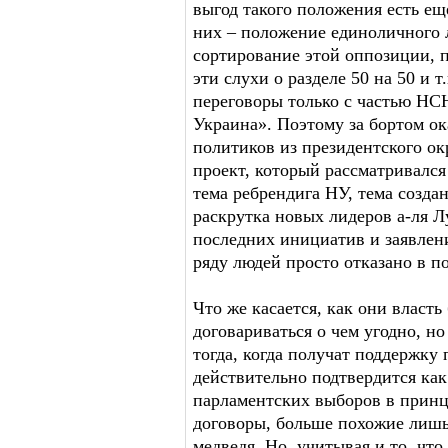
выгод такого положения есть ещ
них – положение единоличного
сортирование этой оппозиции, 
эти слухи о разделе 50 на 50 и 
переговоры только с частью НСН
Украина». Поэтому за бортом ок
политиков из президентского ок
проект, который рассматривался
тема ребрендига НУ, тема созда
раскрутка новых лидеров а-ля Л
последних инициатив и заявлени
ряду людей просто отказано в п
Что же касается, как они власть
договариваться о чем угодно, н
тогда, когда получат поддержку 
действительно подтвердится ка
парламентских выборов в принц
договоры, больше похожие лишь
медведя. Но, учитывая и то, что