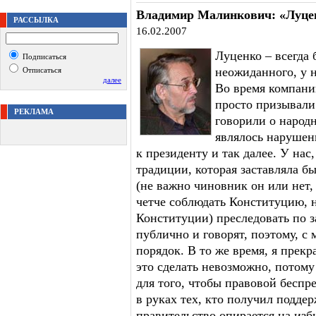
Владимир Малинкович: «Луцен
РАССЫЛКА
16.02.2007
Луценко – всегда 
Подписаться
неожиданного, у н
Отписаться
далее
Во время компании
просто призывали
РЕКЛАМА
говорили о народ
являлось нарушен
к президенту и так далее. У нас
традиции, которая заставляла 
(не важно чиновник он или нет,
четче соблюдать Конституцию, 
Конституции) преследовать по за
публично и говорят, поэтому, с
порядок. В то же время, я прек
это сделать невозможно, потому 
для того, чтобы правовой беспре
в руках тех, кто получил поддер
правительство опирается на из