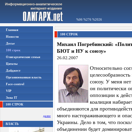
%06 %276 %2026
Главная
100 СТРОК
Новости
Михаил Погребинский: «Полит
Досье
БЮТ и НУ к союзу»
100 строк
Олигархические семьи
26.02.2007
Цитаты
Относительно со
Дайджест
целесообразность
Организованная власть
союзу. У меня нет
Face-control
он политически оп
VIP
оппозиции к дейс
Зона IT
коалиция набирает
100 СТРОК
объединяются для противодействи
много настораживающего и опас
далее
Украины. Дело в том, что поско
ВЛАСТЬ
объединении будет доминировать