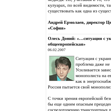
кулуарах, по всей видимости, т
существовать как одна из суще
Андрей Ермолаев, директор Ц
«София»
Олесь Доний: «…ситуация с ук
общеевропейская»
06.02.2007
Cитуация с украин
проблема даже не
Усиливается зави
монополиста на е
как в энергоснабж
Россия пытается свой монополи
С точки зрения европейской бе
бы еще одним опасным прецеден
сосредоточению транспортных п