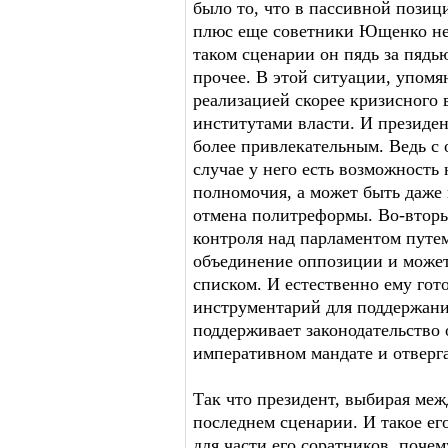
было то, что в пассивной позици
плюс еще советники Ющенко не
таком сценарии он пядь за пядь
прочее. В этой ситуации, упомя
реализацией скорее кризисного 
институтами власти. И президен
более привлекательным. Ведь с 
случае у него есть возможность
полномочия, а может быть даже 
отмена политреформы. Во-вторы
контроля над парламентом путе
объединение оппозиции и может
списком. И естественно ему го
инструментарий для поддержани
поддерживает законодательство 
императивном мандате и отверга
Так что президент, выбирая меж
последнем сценарии. И такое е
для части его соратников, поче