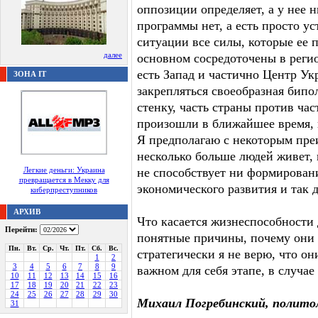
оппозиции определяет, а у нее 
программы нет, а есть просто ус
ситуации все силы, которые ее 
далее
основном сосредоточены в реги
есть Запад и частично Центр Укр
ЗОНА IT
закрепляться своеобразная бипо
стенку, часть страны против час
произошли в ближайшее время, 
Я предполагаю с некоторым пре
несколько больше людей живет, 
Легкие деньги: Украина
не способствует ни формирован
превращается в Мекку для
экономического развития и так д
киберпреступников
АРХИВ
Что касается жизнеспособности 
Перейти:
понятные причины, почему они д
Пн.
Вт.
Ср.
Чт.
Пт.
Сб.
Вс.
стратегически я не верю, что о
1
2
3
4
5
6
7
8
9
важном для себя этапе, в случае
10
11
12
13
14
15
16
17
18
19
20
21
22
23
24
25
26
27
28
29
30
Михаил Погребинский, полито
31