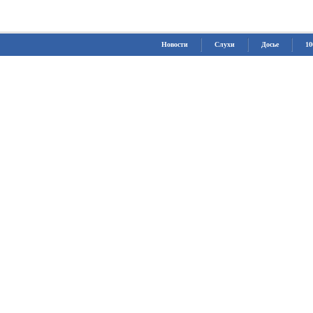
Новости
Слухи
Досье
10