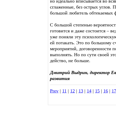
но идеально вписывается во вся
сглаженные, без острых углов. 
большой любитель обтекаемых ф
С большой степенью вероятности
готовится и даже состоится – в
уже поняли эту психологическую
ей потакать. Это по большому с
мероприятий, договоренности п
выполнять. Но по сути своей эт
действо, не больше.
Дмитрий Выдрин, директор Ев
развития
Prev
|
11
|
12
|
13
|
14
|
15
|
16
|
1