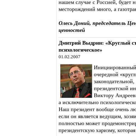
нашем случае с Россией, будет н
месторождений много, а газотра
Олесь Доний, председатель Це
ценностей
Дмитрий Выдрин: «Круглый сто
психологическое»
01.02.2007
Инициированный
очередной «кругл
законодательной,
президентской ин
Виктору Андрееви
а исключительно психологическо
Наш президент вообще очень лю
если он является ведущим, хозя
полностью может продемонстрир
президентскую харизму, которая