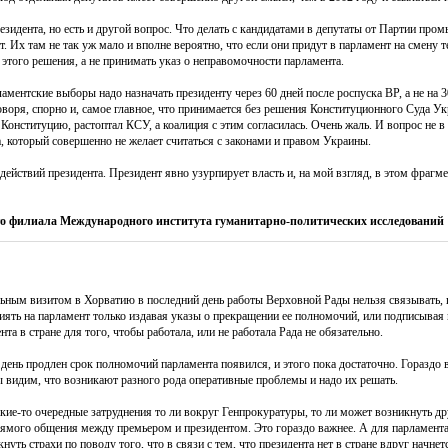
резидента, но есть и другой вопрос. Что делать с кандидатами в депутаты от Партии пр
 Их там не так уж мало и вполне вероятно, что если они придут в парламент на смену те
этого решения, а не принимать указ о неправомочности парламента.
ментские выборы надо назначать президенту через 60 дней после роспуска ВР, а не на 30
говоря, спорно и, самое главное, что принимается без решения Конституционного Суда У
 Конституцию, растоптал КСУ, а коалиция с этим согласилась. Очень жаль. И вопрос не в 
, который совершенно не желает считаться с законами и правом Украины.
ействий президента. Президент явно узурпирует власть и, на мой взгляд, в этом фрагмен
о филиала Международного института гуманитарно-политических исследований
ьным визитом в Хорватию в последний день работы Верховной Рады нельзя связывать, 
иять на парламент только издавая указы о прекращении ее полномочий, или подписывая
нта в стране для того, чтобы работала, или не работала Рада не обязательно.
 день продлен срок полномочий парламента появился, и этого пока достаточно. Гораздо 
 видим, что возникают разного рода оперативные проблемы и надо их решать.
акие-то очередные затруднения то ли вокруг Генпрокуратуры, то ли может возникнуть 
рямого общения между премьером и президентом. Это гораздо важнее. А для парламента
ь страхи по поводу того, что в связи с тем, что президента нет в стране вдруг начнет