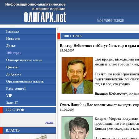
%06 %096 %2026
Главная
100 СТРОК
Новости
Виктор Небоженко : «Могут быть еще и суды и 
Досье
15.06.2007
100 строк
Сам процесс выхода депутат
Олигархические семьи
месяц и потом говорит «нет
Цитаты
Так что, по всей вероятнос
Дайджест
будут уничтожены все спис
Организованная власть
суды и все, что угодно.
Face-control
Виктор Небоженко, поли
VIP
Зона IT
Олесь Доний : «Нас вполне может ожидать еще
100 СТРОК
11.06.2007
Когда от Мороза поступило 
далее
просчитать, что это делает
Кинаха уже находится в коал
ВЛАСТЬ
Это значит, что уже с само