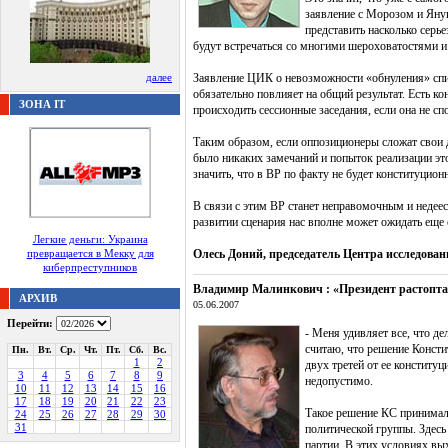
заявление с Морозом и Янук
представить насколько серь
будут встречаться со многими шероховатостями и
далее
Заявление ЦИК о невозможности «обнуления» списк
обязательно повлияет на общий результат. Есть ко
ЗОНА IT
происходить сессионные заседания, если она не сп
Таким образом, если оппозиционеры сложат свои 
было никаких замечаний и попыток реализации это
значить, что в ВР по факту не будет конституцио
В связи с этим ВР станет неправомочным и недеес
развитии сценария нас вполне может ожидать еще 
Легкие деньги: Украина
превращается в Мекку для
Олесь Доний, председатель Центра исследова
киберпреступников
Владимир Малинкович : «Президент растоптал
АРХИВ
05.06.2007
Перейти:
- Меня удивляет все, что де
считаю, что решение Консти
Пн.
Вт.
Ср.
Чт.
Пт.
Сб.
Вс.
1
2
двух третей от ее конституц
3
4
5
6
7
8
9
недопустимо.
10
11
12
13
14
15
16
17
18
19
20
21
22
23
Такое решение КС принимало
24
25
26
27
28
29
30
31
политической группы. Здесь
партии. В этих условиях вы