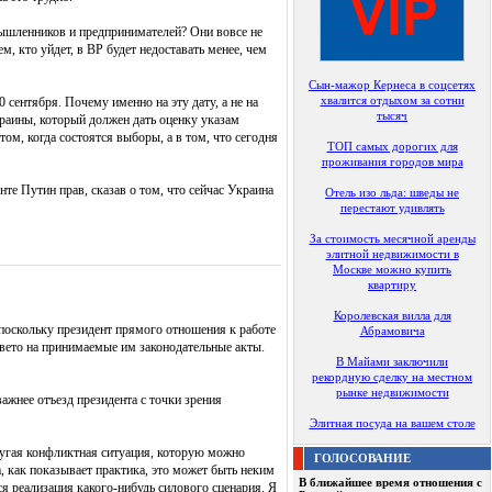
омышленников и предпринимателей? Они вовсе не
м, кто уйдет, в ВР будет недоставать менее, чем
Сын-мажор Кернеса в соцсетях
хвалится отдыхом за сотни
 сентября. Почему именно на эту дату, а не на
тысяч
краины, который должен дать оценку указам
том, когда состоятся выборы, а в том, что сегодня
ТОП самых дорогих для
проживания городов мира
те Путин прав, сказав о том, что сейчас Украина
Отель изо льда: шведы не
перестают удивлять
За стоимость месячной аренды
элитной недвижимости в
Москве можно купить
квартиру
Королевская вилла для
поскольку президент прямого отношения к работе
Абрамовича
 вето на принимаемые им законодательные акты.
В Майами заключили
рекордную сделку на местном
рынке недвижимости
важнее отъезд президента с точки зрения
Элитная посуда на вашем столе
другая конфликтная ситуация, которую можно
ГОЛОСОВАНИЕ
, как показывает практика, это может быть неким
В ближайшее время отношения с
ся реализация какого-нибудь силового сценария. Я