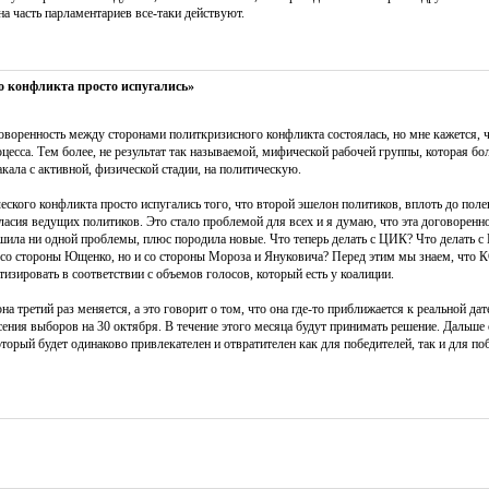
на часть парламентариев все-таки действуют.
о конфликта просто испугались»
оворенность между сторонами политкризисного конфликта состоялась, но мне кажется, ч
цесса. Тем более, не результат так называемой, мифической рабочей группы, которая бо
акала с активной, физической стадии, на политическую.
ского конфликта просто испугались того, что второй эшелон политиков, вплоть до поле
гласия ведущих политиков. Это стало проблемой для всех и я думаю, что эта договоренно
шила ни одной проблемы, плюс породила новые. Что теперь делать с ЦИК? Что делать с
о со стороны Ющенко, но и со стороны Мороза и Януковича? Перед этим мы знаем, что 
изировать в соответствии с объемов голосов, который есть у коалиции.
на третий раз меняется, а это говорит о том, что она где-то приближается к реальной да
сения выборов на 30 октября. В течение этого месяца будут принимать решение. Дальше
орый будет одинаково привлекателен и отвратителен как для победителей, так и для п