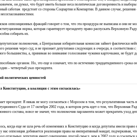
овичем, он думал, что будет иметь больше веса политическая договоренность и выборы 
езный саботаж предстоит со стороны Соцпартии и Компартии. В данном случае, решени
 несогласованностями.
ов оппозиционных фракций говорит о том, что эта процедура не выписана и они не могут
нституционная норма, которая гарантирует президенту право распускать Верховную Раду, 
особна собирать их.
депутатские полномочия, а Центральная избирательная комиссия займет фактически нейт
го решения через суд; и не признает депутатами следующих в очереди, в соответствии 
нного большинства, а, принимая во внимание голосование чужими карточками, не будет 
пособным органом. Но, это еще и означает, что по истечению тридцатидневного срока о
один – четвертый указ президента.
ний политических ценностей
 Конституцию, а коалиция с этим согласилась»
лает президент. Я никак не могу согласиться с Морозом в том, что результативная част
туционного Суда от 17 октября 2002 года, в котором речь идет о том, что Верховная Ра
ионного состава, вовсе не значит, что полномочия парламента может прекратить уход де
сь, когда еще не шла речь об изменениях в Конституцию и когда депутаты имели право 
 у нас оппозиция добивается реализации права на императивный мандат, подчеркивая, чт
ход отдельных депутатов имеет совершенно другой смысл, чем в 2002 году и ссылаться н