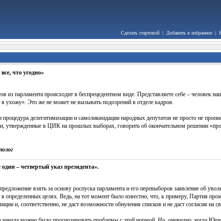
Сделать стартовой
|
Добавить в избранное
|
все, что угодно»
ов из парламента происходит в беспрецедентном виде. Представляете себе – человек наш
, я ухожу». Это же не может не вызывать подозрений в отделе кадров.
ти процедура делегитимизации и самоликвидации народных депутатов не просто не прописа
ки, утвержденные в ЦИК на прошлых выборах, говорить об окончательном решении «про
толог
 один – четвертый указ президента».
предложение взять за основу роспуска парламента и его перевыборов заявление об увол
ся в определенных целях. Ведь, на тот момент было известно, что, к примеру, Партия 
иции и, соответственно, не даст возможности обнуления списков и не даст согласия на с
го начала можно было прогнозировать проблемы с этой нормой. Но, очевидно, когда Ющ