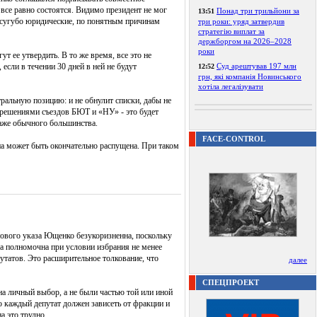
все равно состоятся. Видимо президент не мог
Понад три трильйони за
13:51
я сугубо юридические, по понятным причинам
три роки: уряд затвердив
стратегію виплат за
держборгом на 2026–2028
роки
 ее утвердить. В то же время, все это не
если в течении 30 дней в ней не будут
Суд арештував 197 млн
12:52
грн, які компанія Новинського
хотіла легалізувати
ральную позицию: и не обнулит списки, дабы не
с решениями съездов БЮТ и «НУ» - это будет
даже обычного большинства.
FACE-CONTROL
на может быть окончательно распущена. При таком
ь нового указа Ющенко безукоризненна, поскольку
да полномочна при условии избрания не менее
путатов. Это расширительное толкование, что
далее
СПЕЦПРОЕКТ
на личный выбор, а не были частью той или иной
о каждый депутат должен зависеть от фракции и
а это трудно.