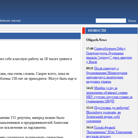
Написать письмо
Поиск
НОВОСТИ
Oligarh.News
Співробітниця Офісу
17:40
Генпрокурора Луцишина
вказала “оренду” двох квартир
ел себе классную работу на 18 тысяч гривен в
у Києві
Після скандалу з
09:31
бронюванням Мінветеранів
на, она очень сложна. Скорее всего, пока не
запроваджує моніторинг
блемы 150-ти» не приходится. Могут быть еще и
кадрових рішень
Мінфін услід за
14:22
зниженням облікової ставки
НБУ суттєво опустив ставки за
гривневими ОВДП
Підготовка до виборів?
15:13
Bloomberg розповів, як
Зеленський шукає собі
ьнении 151 депутата, наперед можно было
союзників
промышленников и предпринимателей Анатолия
вое исключение из парламента.
Голові фракції
16:14
"Батьківщина" Юлії Тимошенко
вручили підозру
енко соглашался подписывать совместное