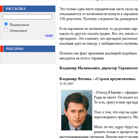
РАССЫЛКА
Это только одна чисто юридическая часть указа п
отказываются от возможности попасть в парламент.
150 депутатов. Поэтому следовало бы дожидаться 
Подписаться
Если парламент не полномочен, то досрочные парла
Отписаться
какую-то другую сказать трудно. Все это, мягко 
далее
президента. Это означает, что президент растоптал
коалиция идет на поводу у амбициозного политика
РЕКЛАМА
Печален сам факт признания коалицией подобных д
находится на пути к тирании.
Владимир Малинкович, директор Украинског
Владимир Фесенко : «Страхи преувеличены»
31.05.2007
- Отъезд Ющенко с официал
Рады не имеет. Он может вл
То есть, присутствие президе
Указ о том, что еще на один
переговорного процесса. Мы
Мало ли что, вдруг будут к
решить только в процессе п
настораживающим сигналом. Вполне могут возникнут