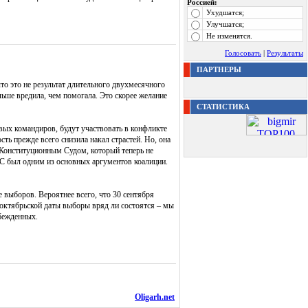
Россией:
Ухудшатся;
Улучшатся;
Не изменятся.
Голосовать
|
Результаты
ПАРТНЕРЫ
то это не результат длительного двухмесячного
льше вредила, чем помогала. Это скорее желание
СТАТИСТИКА
вых командиров, будут участвовать в конфликте
сть прежде всего снизила накал страстей. Но, она
 Конституционным Судом, который теперь не
КС был одним из основных аргументов коалиции.
те выборов. Вероятнее всего, что 30 сентября
 октябрьской даты выборы вряд ли состоятся – мы
обежденных.
Oligarh.net