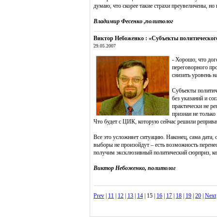
думаю, что скорее такие страхи преувеличены, но 
Владимир Фесенко ,политолог
Виктор Небоженко : «Субъекты политическог
29.05.2007
- Хорошо, что дог
переговорного про
снизить уровень н
Субъекты политиче
без указаний и со
практически не ре
признан не тольк
Что будет с ЦИК, которую сейчас решили реприват
Все это усложняет ситуацию. Наконец, сама дата, о
выборы не произойдут – есть возможность перене
получим эксклюзивный политический сюрприз, кот
Виктор Небоженко, политолог
Prev
|
11
|
12
|
13
|
14
| 15 |
16
|
17
|
18
|
19
|
20
|
Next