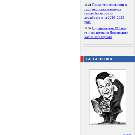
Понад три трильйони за
13:51
три роки: уряд затвердив
стратегію виплат за
держборгом на 2026–2028
роки
Суд арештував 197 млн
12:52
грн, які компанія Новинського
хотіла легалізувати
FACE-CONTROL
далее