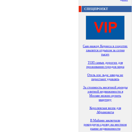
СПЕЦПРОЕКТ
Сын-мажор Кернеса в соцсетях
хвалится отдыхом за сотни
тысяч
ТОП самых дорогих для
проживания городов мира
Отель изо льда: шведы не
перестают удивлять
За стоимость месячной аренды
элитной недвижимости в
Москве можно купить
квартиру
Королевская вилла для
Абрамовича
В Майами заключили
рекордную сделку на местном
рынке недвижимости