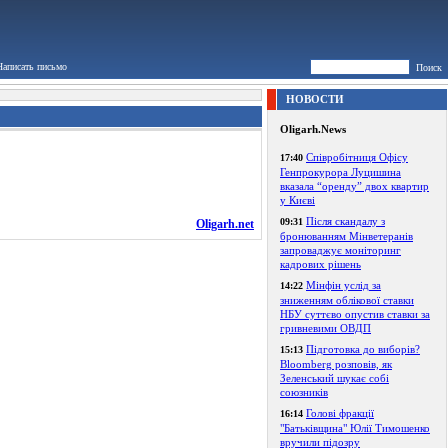
Написать письмо
Поиск
НОВОСТИ
Oligarh.News
Співробітниця Офісу
17:40
Генпрокурора Луцишина
вказала “оренду” двох квартир
у Києві
Після скандалу з
09:31
Oligarh.net
бронюванням Мінветеранів
запроваджує моніторинг
кадрових рішень
Мінфін услід за
14:22
зниженням облікової ставки
НБУ суттєво опустив ставки за
гривневими ОВДП
Підготовка до виборів?
15:13
Bloomberg розповів, як
Зеленський шукає собі
союзників
Голові фракції
16:14
"Батьківщина" Юлії Тимошенко
вручили підозру