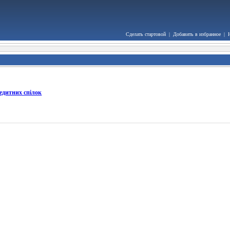
Сделать стартовой
|
Добавить в избранное
|
редитних спілок