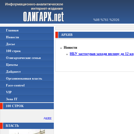
%08 %761 %2026
Главная
АРХИВ
Новости
Досье
Новости
100 строк
НБУ застосував заходи впливу до 12 к
Олигархические семьи
Цитаты
Дайджест
Организованная власть
Face-control
VIP
Зона IT
100 СТРОК
далее
ВЛАСТЬ