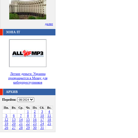
далее
ЗОНА IT
Легкие деньги: Украина
превращается в Мекку для
киберпреступников
АРХИВ
Перейти:
Пн.
Вт.
Ср.
Чт.
Пт.
Сб.
Вс.
1
2
3
4
5
6
7
8
9
10
11
12
13
14
15
16
17
18
19
20
21
22
23
24
25
26
27
28
29
30
31