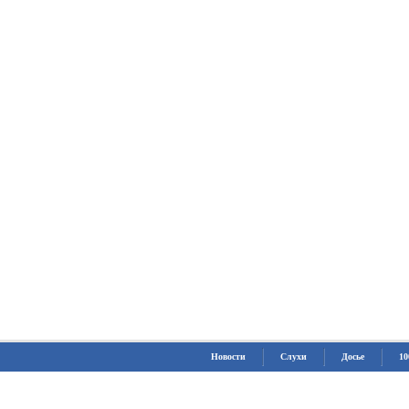
Новости
Слухи
Досье
10