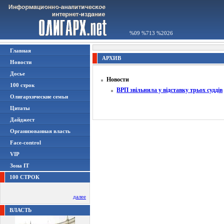
%09 %713 %2026
Главная
АРХИВ
Новости
Досье
Новости
100 строк
ВРП звільнила у відставку трьох суддів
Олигархические семьи
Цитаты
Дайджест
Организованная власть
Face-control
VIP
Зона IT
100 СТРОК
далее
ВЛАСТЬ