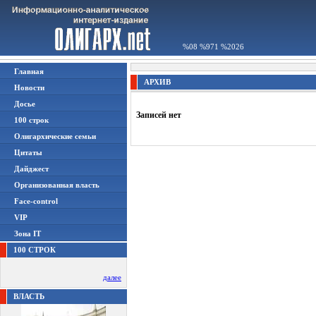
%08 %971 %2026
Главная
АРХИВ
Новости
Досье
Записей нет
100 строк
Олигархические семьи
Цитаты
Дайджест
Организованная власть
Face-control
VIP
Зона IT
100 СТРОК
далее
ВЛАСТЬ