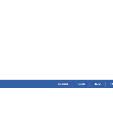
Новости
Слухи
Досье
10