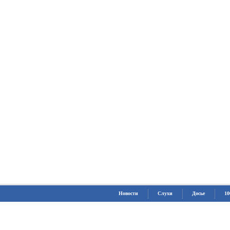
Новости
Слухи
Досье
10