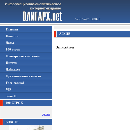
%06 %781 %2026
Главная
АРХИВ
Новости
Досье
Записей нет
100 строк
Олигархические семьи
Цитаты
Дайджест
Организованная власть
Face-control
VIP
Зона IT
100 СТРОК
далее
ВЛАСТЬ