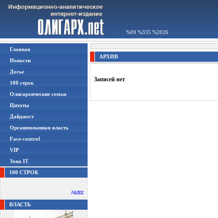
%09 %335 %2026
Главная
АРХИВ
Новости
Досье
Записей нет
100 строк
Олигархические семьи
Цитаты
Дайджест
Организованная власть
Face-control
VIP
Зона IT
100 СТРОК
далее
ВЛАСТЬ