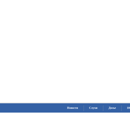
Новости
Слухи
Досье
10