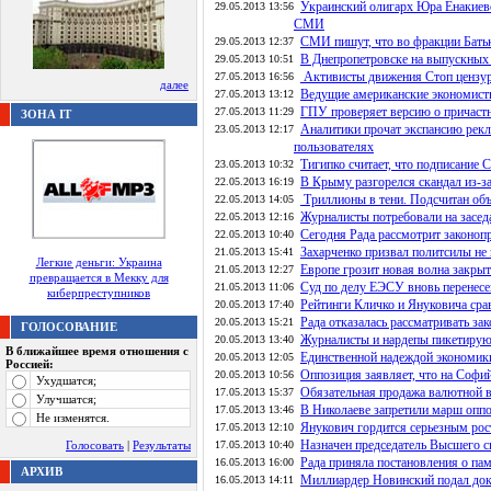
Украинский олигарх Юра Енакиевс
29.05.2013 13:56
СМИ
СМИ пишут, что во фракции Батьк
29.05.2013 12:37
В Днепропетровске на выпускных 
29.05.2013 10:51
Активисты движения Стоп цензур
27.05.2013 16:56
далее
Ведущие американские экономист
27.05.2013 13:12
ГПУ проверяет версию о причаст
27.05.2013 11:29
ЗОНА IT
Аналитики прочат экспансию рек
23.05.2013 12:17
пользователях
Тигипко считает, что подписание 
23.05.2013 10:32
В Крыму разгорелся скандал из-за
22.05.2013 16:19
Триллионы в тени. Подсчитан об
22.05.2013 14:05
Журналисты потребовали на засед
22.05.2013 12:16
Сегодня Рада рассмотрит законоп
22.05.2013 10:40
Захарченко призвал политсилы не
21.05.2013 15:41
Легкие деньги: Украина
Европе грозит новая волна закрыт
21.05.2013 12:27
превращается в Мекку для
Суд по делу ЕЭСУ вновь перенесе
21.05.2013 11:06
киберпреступников
Рейтинги Кличко и Януковича срав
20.05.2013 17:40
Рада отказалась рассматривать з
20.05.2013 15:21
ГОЛОСОВАНИЕ
Журналисты и нардепы пикетируют
20.05.2013 13:40
В ближайшее время отношения с
Единственной надеждой экономики
20.05.2013 12:05
Россией:
Оппозиция заявляет, что на Софи
20.05.2013 10:56
Ухудшатся;
Обязательная продажа валютной 
17.05.2013 15:37
Улучшатся;
В Николаеве запретили марш опп
17.05.2013 13:46
Не изменятся.
Янукович гордится серьезным ро
17.05.2013 12:10
Назначен председатель Высшего с
Голосовать
|
Результаты
17.05.2013 10:40
Рада приняла постановления о па
16.05.2013 16:00
АРХИВ
Миллиардер Новинский подал док
16.05.2013 14:11