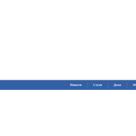
Новости
Слухи
Досье
10