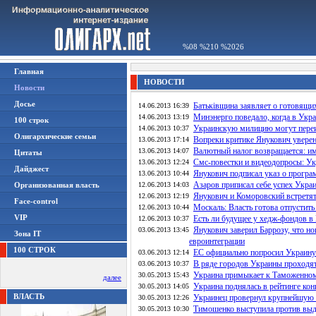
%08 %210 %2026
Главная
НОВОСТИ
Новости
Досье
Батьківщина заявляет о готовящи
14.06.2013 16:39
Минэнерго поведало, когда в Укра
14.06.2013 13:19
100 строк
Украинскую милицию могут пере
14.06.2013 10:37
Олигархические семьи
Вопреки критике Янукович уверен
13.06.2013 17:14
Валютный налог возвращается: и
13.06.2013 14:07
Цитаты
Смс-повестки и видеодопросы: Ук
13.06.2013 12:24
Дайджест
Янукович подписал указ о прогр
13.06.2013 10:44
Азаров приписал себе успех Укра
Организованная власть
12.06.2013 14:03
Янукович и Коморовский встретят
12.06.2013 12:19
Face-control
Москаль: Власть готова отпустит
12.06.2013 10:44
VIP
Есть ли будущее у хедж-фондов в
12.06.2013 10:37
Янукович заверил Баррозу, что н
03.06.2013 13:45
Зона IT
евроинтеграции
100 СТРОК
ЕС официально попросил Украину 
03.06.2013 12:14
В ряде городов Украины проходя
03.06.2013 10:37
Украина примыкает к Таможенно
30.05.2013 15:43
далее
Украина поднялась в рейтинге ко
30.05.2013 14:05
ВЛАСТЬ
Украинец провернул крупнейшую 
30.05.2013 12:26
Тимошенко выступила против выдв
30.05.2013 10:30