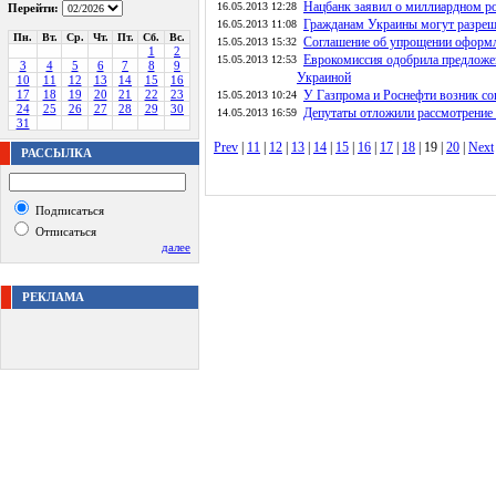
Нацбанк заявил о миллиардном ро
16.05.2013 12:28
Перейти:
Гражданам Украины могут разреш
16.05.2013 11:08
Пн.
Вт.
Ср.
Чт.
Пт.
Сб.
Вс.
Соглашение об упрощении оформле
15.05.2013 15:32
1
2
Еврокомиссия одобрила предложен
15.05.2013 12:53
3
4
5
6
7
8
9
Украиной
10
11
12
13
14
15
16
17
18
19
20
21
22
23
У Газпрома и Роснефти возник со
15.05.2013 10:24
24
25
26
27
28
29
30
Депутаты отложили рассмотрение 
14.05.2013 16:59
31
Prev
|
11
|
12
|
13
|
14
|
15
|
16
|
17
|
18
| 19 |
20
|
Next
РАССЫЛКА
Подписаться
Отписаться
далее
РЕКЛАМА