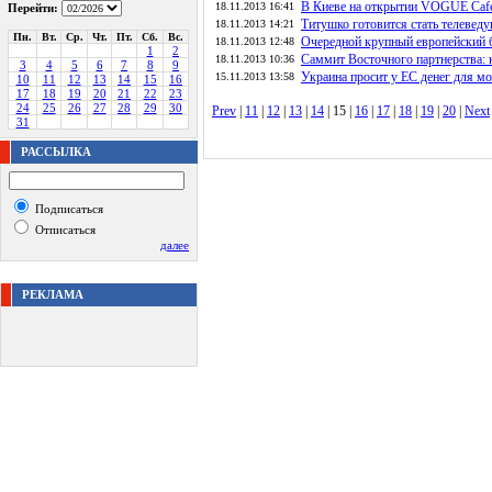
В Киеве на открытии VOGUE Cafe
18.11.2013 16:41
Перейти:
Титушко готовится стать телевед
18.11.2013 14:21
Пн.
Вт.
Ср.
Чт.
Пт.
Сб.
Вс.
Очередной крупный европейский б
18.11.2013 12:48
1
2
Саммит Восточного партнерства: 
18.11.2013 10:36
3
4
5
6
7
8
9
Украина просит у ЕС денег для м
15.11.2013 13:58
10
11
12
13
14
15
16
17
18
19
20
21
22
23
24
25
26
27
28
29
30
Prev
|
11
|
12
|
13
|
14
| 15 |
16
|
17
|
18
|
19
|
20
|
Next
31
РАССЫЛКА
Подписаться
Отписаться
далее
РЕКЛАМА