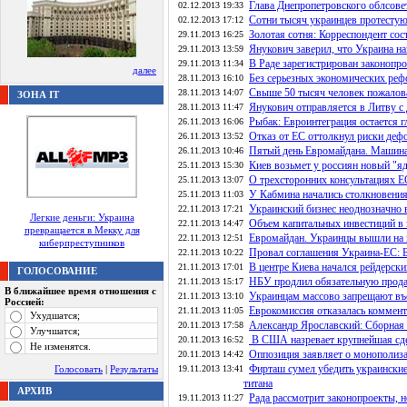
Глава Днепропетровского облсове
02.12.2013 19:33
Сотни тысяч украинцев протестую
02.12.2013 17:12
Золотая сотня: Корреспондент со
29.11.2013 16:25
Янукович заверил, что Украина на
29.11.2013 13:59
В Раде зарегистрирован законопро
29.11.2013 11:34
далее
Без серьезных экономических ре
28.11.2013 16:10
Свыше 50 тысяч человек пожалов
28.11.2013 14:07
ЗОНА IT
Янукович отправляется в Литву 
28.11.2013 11:47
Рыбак: Евроинтеграция остается 
26.11.2013 16:06
Отказ от ЕС оттолкнул риски деф
26.11.2013 13:52
Пятый день Евромайдана. Машина
26.11.2013 10:46
Киев возьмет у россиян новый "я
25.11.2013 15:30
О трехсторонних консультациях Е
25.11.2013 13:07
У Кабмина начались столкновени
25.11.2013 11:03
Украинский бизнес неоднозначно 
22.11.2013 17:21
Легкие деньги: Украина
Объем капитальных инвестиций в
22.11.2013 14:47
превращается в Мекку для
Евромайдан. Украинцы вышли на м
22.11.2013 12:51
киберпреступников
Провал соглашения Украина-ЕС: Б
22.11.2013 10:22
В центре Киева начался рейдерски
21.11.2013 17:01
ГОЛОСОВАНИЕ
НБУ продлил обязательную прод
21.11.2013 15:17
В ближайшее время отношения с
Украинцам массово запрещают въ
21.11.2013 13:10
Россией:
Еврокомиссия отказалась коммент
21.11.2013 11:05
Ухудшатся;
Александр Ярославский: Сборная 
20.11.2013 17:58
Улучшатся;
В США назревает крупнейшая сде
20.11.2013 16:52
Не изменятся.
Оппозиция заявляет о монополиз
20.11.2013 14:42
Фирташ сумел убедить украинские
Голосовать
|
Результаты
19.11.2013 13:41
титана
АРХИВ
Рада рассмотрит законопроекты, 
19.11.2013 11:27