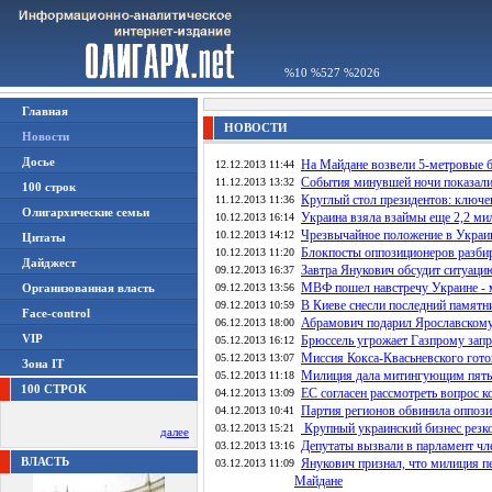
%10 %527 %2026
Главная
НОВОСТИ
Новости
Досье
На Майдане возвели 5-метровые 
12.12.2013 11:44
События минувшей ночи показали
11.12.2013 13:32
100 строк
Круглый стол президентов: ключе
11.12.2013 11:36
Олигархические семьи
Украина взяла взаймы еще 2,2 ми
10.12.2013 16:14
Чрезвычайное положение в Украи
10.12.2013 14:12
Цитаты
Блокпосты оппозиционеров разби
10.12.2013 11:20
Дайджест
Завтра Янукович обсудит ситуацию
09.12.2013 16:37
МВФ пошел навстречу Украине - 
Организованная власть
09.12.2013 13:56
В Киеве снесли последний памятн
09.12.2013 10:59
Face-control
Абрамович подарил Ярославскому 
06.12.2013 18:00
VIP
Брюссель угрожает Газпрому запр
05.12.2013 16:12
Миссия Кокса-Квасьневского гото
05.12.2013 13:07
Зона IT
Милиция дала митингующим пять 
05.12.2013 11:18
100 СТРОК
ЕС согласен рассмотреть вопрос к
04.12.2013 13:09
Партия регионов обвинила оппози
04.12.2013 10:41
Крупный украинский бизнес резко
03.12.2013 15:21
далее
Депутаты вызвали в парламент ч
03.12.2013 13:16
ВЛАСТЬ
Янукович признал, что милиция пе
03.12.2013 11:09
Майдане