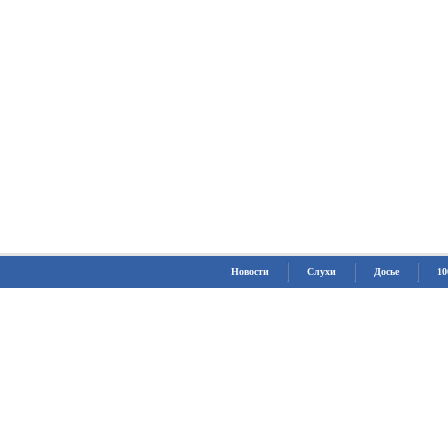
Новости
Слухи
Досье
10