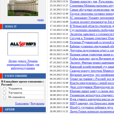
Приняв повестку дня, Рада вновь 
23.10.2013 13:31
Соратники Маркова пытались шту
23.10.2013 11:27
Самые абсурдные религиозные д
21.10.2013 15:53
Госдолг еврозоны составил реко
21.10.2013 12:49
ЕС призывает Украину поторопить
21.10.2013 10:35
далее
Азаров позовет итальянскую Eni
17.10.2013 16:09
В Черкасской области строители 
17.10.2013 13:45
ЗОНА IT
Суд разрешил называть свободов
17.10.2013 11:06
Эксперты заявляют о готовности
14.10.2013 15:11
Сегодня в Украине отмечают Покр
14.10.2013 13:25
Регионал Рудьковский со второй 
14.10.2013 11:08
Кабмин установил предельный объ
09.10.2013 15:49
Депутаты подготовили отчет о зл
09.10.2013 14:00
Названа самая грамотная нация в
09.10.2013 11:39
Forbes выяснил, когда Янукович
07.10.2013 16:07
Легкие деньги: Украина
Эксперт: Фирташ решил шантажиро
07.10.2013 13:50
превращается в Мекку для
Киевский хозяйственный суд лиш
07.10.2013 11:34
киберпреступников
Скандал вокруг реестров Минюста
04.10.2013 15:12
Янукович надеется, что ратифици
04.10.2013 13:32
ГОЛОСОВАНИЕ
Теракт на границе с Россией: все 
04.10.2013 11:26
В ближайшее время отношения с
Власти определились с ценой росси
02.10.2013 15:09
Россией:
Двое сотрудников Миндоходов под
02.10.2013 11:04
Ухудшатся;
Ющенко пишет книгу о своем пре
30.09.2013 15:34
Улучшатся;
Украинские металлурги страдают 
30.09.2013 12:45
Не изменятся.
Идея единого кандидата внесла с
30.09.2013 10:36
МИД ожидает, что Евросоюз прим
Голосовать
|
Результаты
26.09.2013 15:59
Мoody's ухудшило рейтинги двух 
26.09.2013 13:48
АРХИВ
Лидер Femen попросит политичес
26.09.2013 11:21