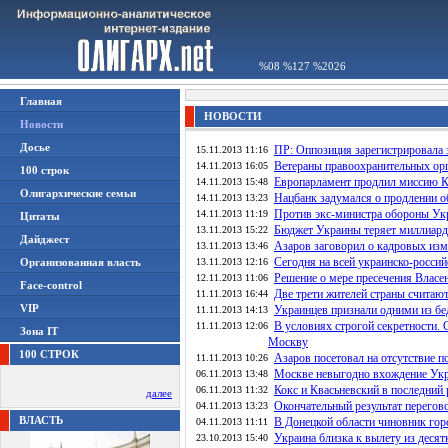
%08 %127 %2026
Главная
НОВОСТИ
Новости
Досье
ПР: Оппозиция зарегистрировала 
15.11.2013 11:16
Ветераны правоохранительных орг
14.11.2013 16:05
100 строк
Европарламент продлил миссию Ко
14.11.2013 15:48
Олигархические семьи
Нацбанк задумался о продлении 
14.11.2013 13:23
Против экс-министра обороны Ук
14.11.2013 11:19
Цитаты
Бюджет Украины теряет миллиарды
13.11.2013 15:22
Дайджест
Азаров заговорил о кадровых изм
13.11.2013 13:46
Сегодня на всей украинско-росси
Организованная власть
13.11.2013 12:16
Решение о мере пресечения Власен
12.11.2013 11:06
Face-control
Две трети жителей страны считаю
11.11.2013 16:44
VIP
Украинцев признали одними из бе
11.11.2013 14:13
В условиях строгой секретности.
11.11.2013 12:06
Зона IT
Москву
100 СТРОК
Азаров посетовал на отсутствие 
11.11.2013 10:26
Москве невыгодно вхождение Укр
06.11.2013 13:48
Кокс и Квасьневский в последний
06.11.2013 11:32
далее
Окончательный результат перего
04.11.2013 13:23
ВЛАСТЬ
В Донецкой области чиновник горс
04.11.2013 11:11
Украина близка к вылету из деся
23.10.2013 15:40