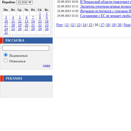
В Черкасской области тракторист 
25.09.2013 16:01
Перейти:
Эксперты очертили первые возмо
25.09.2013 13:11
Пн.
Вт.
Ср.
Чт.
Пт.
Сб.
Вс.
Янукович встретился с генсеком
25.09.2013 11:03
1
2
Соглашение с ЕС не мешает свобо
24.09.2013 15:51
3
4
5
6
7
8
9
10
11
12
13
14
15
16
Prev
|
11
|
12
|
13
|
14
|
15
| 16 |
17
|
18
|
19
|
20
|
Next
17
18
19
20
21
22
23
24
25
26
27
28
29
30
31
РАССЫЛКА
Подписаться
Отписаться
далее
РЕКЛАМА