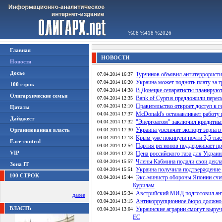
%08 %418 %2026
Главная
НОВОСТИ
Новости
Досье
Турчинов объявил антитеррористи
07.04.2014 16:37
Украина может поднять плату за т
07.04.2014 16:20
100 строк
В Донецке сепаратисты планирую
07.04.2014 14:38
Олигархические семьи
Bank of Cyprus предложили перес
07.04.2014 12:35
Правительство откроет доступ к 
07.04.2014 12:10
Цитаты
McDonald's останавливает работу
04.04.2014 17:37
Дайджест
"Энергоатом" заключил кредитный
04.04.2014 17:32
Украина увеличит экспорт зерна 
Организованная власть
04.04.2014 17:30
Крым уже покинули почти 3,5 тыс
04.04.2014 17:18
Face-control
Партия регионов поддерживает пр
04.04.2014 12:54
VIP
Цена российского газа для Украин
03.04.2014 17:23
Члены Кабмина подали свои декла
03.04.2014 15:57
Зона IT
Украина получила подтверждение 
03.04.2014 15:51
100 СТРОК
Экс-министр обороны Японии счи
03.04.2014 15:44
Курилам
Австрийский МИД подготовил ант
03.04.2014 15:34
далее
Антикоррупционное бюро должно 
03.04.2014 13:15
ВЛАСТЬ
Украинские аграрии смогут выру
03.04.2014 13:04
ЕС