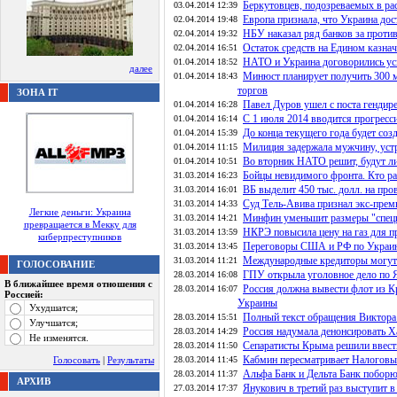
Беркутовцев, подозреваемых в ра
03.04.2014 12:39
Европа признала, что Украина дос
02.04.2014 19:48
НБУ наказал ряд банков за прот
02.04.2014 19:32
Остаток средств на Едином казнач
02.04.2014 16:51
НАТО и Украина договорились ус
01.04.2014 18:52
далее
Минюст планирует получить 300 м
01.04.2014 18:43
торгов
ЗОНА IT
Павел Дуров ушел с поста гендир
01.04.2014 16:28
С 1 июля 2014 вводится прогресс
01.04.2014 16:14
До конца текущего года будет со
01.04.2014 15:39
Милиция задержала мужчину, уст
01.04.2014 11:15
Во вторник НАТО решит, будут ли
01.04.2014 10:51
Бойцы невидимого фронта. Кто ра
31.03.2014 16:23
ВБ выделит 450 тыс. долл. на пр
31.03.2014 16:01
Cуд Тель-Авива признал экс-пре
31.03.2014 14:33
Легкие деньги: Украина
Минфин уменьшит размеры "специ
31.03.2014 14:21
превращается в Мекку для
НКРЭ повысила цену на газ для 
31.03.2014 13:59
киберпреступников
Переговоры США и РФ по Украине
31.03.2014 13:45
Международные кредиторы могут 
31.03.2014 11:21
ГОЛОСОВАНИЕ
ГПУ открыла уголовное дело по Я
28.03.2014 16:08
В ближайшее время отношения с
Россия должна вывести флот из К
28.03.2014 16:07
Россией:
Украины
Ухудшатся;
Полный текст обращения Виктора
28.03.2014 15:51
Улучшатся;
Россия надумала денонсировать Х
28.03.2014 14:29
Не изменятся.
Сепаратисты Крыма решили ввест
28.03.2014 11:50
Кабмин пересматривает Налоговый
Голосовать
|
Результаты
28.03.2014 11:45
Альфа Банк и Дельта Банк поборю
28.03.2014 11:37
АРХИВ
Янукович в третий раз выступит в
27.03.2014 17:37