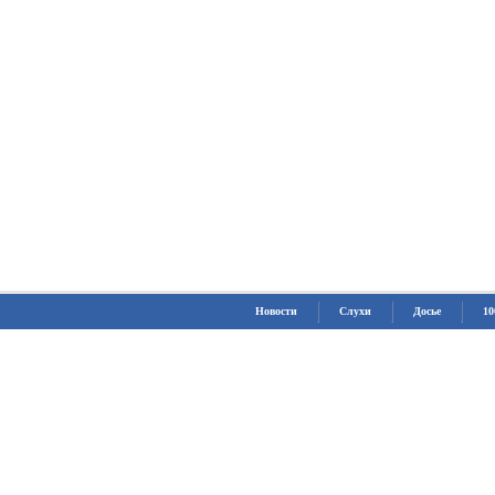
Новости
Слухи
Досье
10