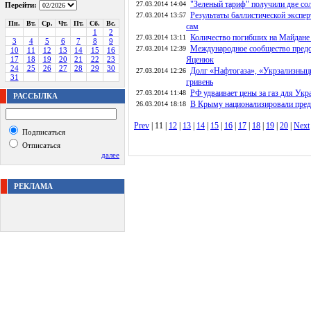
"Зеленый тариф" получили две со
27.03.2014 14:04
Перейти:
Результаты баллистической экспе
27.03.2014 13:57
Пн.
Вт.
Ср.
Чт.
Пт.
Сб.
Вс.
сам
1
2
Количество погибших на Майдане 
27.03.2014 13:11
3
4
5
6
7
8
9
Международное сообщество предос
27.03.2014 12:39
10
11
12
13
14
15
16
17
18
19
20
21
22
23
Яценюк
24
25
26
27
28
29
30
Долг «Нафтогаза», «Укрзализныци
27.03.2014 12:26
31
гривень
РФ удваивает цены за газ для Укр
27.03.2014 11:48
РАССЫЛКА
В Крыму национализировали пред
26.03.2014 18:18
Prev
| 11 |
12
|
13
|
14
|
15
|
16
|
17
|
18
|
19
|
20
|
Next
Подписаться
Отписаться
далее
РЕКЛАМА